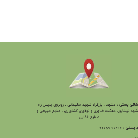
شانی پستی :
مشهد ، بزرگراه شهيد سلیمانی ، روبروی پلیس راه
هد نیشابور، دهکده فناوری و نوآوری کشاورزی ، منابع طبیعی و
صنایع غذایی
پستی :
66416-91659