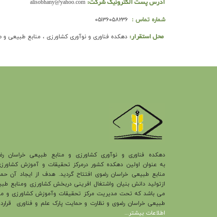
alisobhany@yahoo.com
آدرس پست الکترونیک شرکت:
شماره تماس :
۰۵۱۳۶۰۵۸۲۳۶
دهکده فناوری و نوآوری کشاورزی ، منابع طبیعی و ص
محل استقرار:
دهکده فناوری و نوآوری کشاورزی و منابع طبیعی خراسان رض
به عنوان اولین دهکده کشور درمرکز تحقیقات و آموزش کشاورز
منابع طبیعی خراسان رضوی افتتاح گردید. هدف از ایجاد آن حم
ازتولید دانش بنیان واشتغال افرینی دربخش کشاورزی ومنابع طب
می باشد که تحت مديريت مركز تحقیقات وآموزش كشاورزي و من
طبيعي خراسان رضوي و نظارت و حمایت پارک علم و فناوری قراردار
اطلاعات بیشتر...