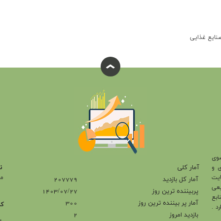
نایع غذایی
وی
آمار کلی
ی و
ن
ایت
مش
آمار کل بازدید
207779
یعی
پربیننده ترین روز
1403/07/27
ابع
آمار پر بيننده ترين روز
300
کد 
د .
بازديد امروز
2