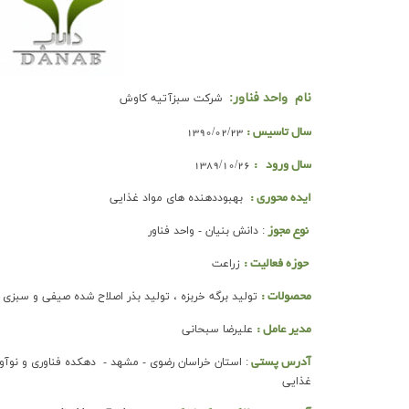
نام واحد فناور:
شرکت
سبزآتیه کاوش
1390/02/23
سال تاسيس :
1389/10/26
سال ورود :
بهبوددهنده های مواد غذایی
ايده محوري :
: دانش بنیان - واحد فناور
نوع مجوز
زراعت
حوزه فعالیت :
تولید برگه خربزه ، تولید بذر اصلاح شده صیفی و سبزی
محصولات :
علیرضا سبحانی
مدیر عامل :
: استان خراسان رضوی - مشهد - دهکده فناوری و نوآو
آدرس پستی
غذایی